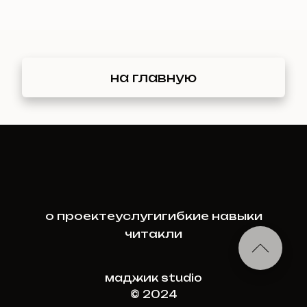
на главную
о проекте
услуги
гибкие навыки
читакли
маджик studio
© 
2024